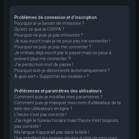
e
r
Problèmes de connexion et d’inscription
c
Pourquoi ai-je besoin de m’inscrire ?
h
Qu’est-ce que la COPPA ?
Pourquoi ne puis-je pas m’inscrire ?
e
Je suis inscrit mais je ne peux pas me connecter !
r
Pourquoi ne puis-je pas me connecter ?
Je m’étais déjà inscrit par le passé mais ne peux à
présent plus me connecter ?!
J’ai perdu mon mot de passe !
Pourquoi suis-je déconnecté automatiquement ?
À quoi sert « Supprimer les cookies » ?
Préférences et paramètres des utilisateurs
Comment puis-je modifier mes paramètres ?
Comment puis-je masquer mon nom d’utilisateur de la
liste des utilisateurs en ligne ?
L’heure n’est pas correcte !
J’ai réglé le fuseau horaire mais l’heure n’est toujours
pas correcte !
Ma langue n’apparaît pas dans la liste !
Que signifient les images situées à côté de mon nom