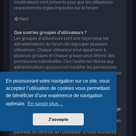
modérateurs sont présents pour que les utilisateurs
respectent les règles imposées sur le forum.
Haut
Que sont les groupes d’utilisateurs ?
Les groupes d’utilisateurs sont une façon pour les
administrateurs du forum de regrouper plusieurs
utilisateurs. Chaque utilisateur peut appartenir à
plusieurs groupes et chaque groupe peut détenir des
permissions individuelles. Ceci facilite les tâches aux
administrateurs qui pourront modifier les permissions
de plusieurs utilisateurs en une seule fois, ou encore leur
accorder des pouvoirs de modération, ou bien leur
En poursuivant votre navigation sur ce site, vous
donner accès à un forum privé.
acceptez l’utilisation de cookies vous permettant
Haut
de bénéficier d’une expérience de navigation
optimale.
En savoir plus…
Où sont les groupes d’utilisateurs et comment puis-je
en rejoindre un ?
J’accepte
Vous pouvez consulter tous les groupes d’utilisateurs en
cliquant sur le lien « Groupes d’utilisateurs » depuis le
panneau de contrôle de l’utilisateur. Si vous souhaitez