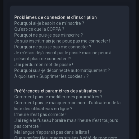
e
r
Problèmes de connexion et d’inscription
c
Pourquoi ai-je besoin de m’inscrire ?
h
Qu’est-ce que la COPPA ?
Pourquoi ne puis-je pas m’inscrire ?
e
Je suis inscrit mais je ne peux pas me connecter !
r
Pourquoi ne puis-je pas me connecter ?
Je m’étais déjà inscrit par le passé mais ne peux à
présent plus me connecter ?!
J’ai perdu mon mot de passe !
Pourquoi suis-je déconnecté automatiquement ?
À quoi sert « Supprimer les cookies » ?
Préférences et paramètres des utilisateurs
Comment puis-je modifier mes paramètres ?
Comment puis-je masquer mon nom d’utilisateur de la
liste des utilisateurs en ligne ?
L’heure n’est pas correcte !
J’ai réglé le fuseau horaire mais l’heure n’est toujours
pas correcte !
Ma langue n’apparaît pas dans la liste !
Que signifient les images situées à côté de mon nom