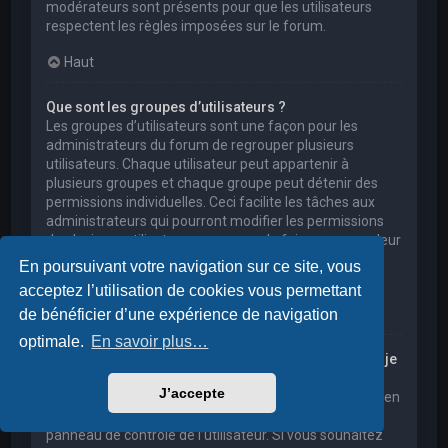
modérateurs sont présents pour que les utilisateurs
respectent les règles imposées sur le forum.
Haut
Que sont les groupes d’utilisateurs ?
Les groupes d’utilisateurs sont une façon pour les
administrateurs du forum de regrouper plusieurs
utilisateurs. Chaque utilisateur peut appartenir à
plusieurs groupes et chaque groupe peut détenir des
permissions individuelles. Ceci facilite les tâches aux
administrateurs qui pourront modifier les permissions
de plusieurs utilisateurs en une seule fois, ou encore leur
accorder des pouvoirs de modération, ou bien leur
En poursuivant votre navigation sur ce site, vous
donner accès à un forum privé.
acceptez l’utilisation de cookies vous permettant
Haut
de bénéficier d’une expérience de navigation
optimale.
En savoir plus…
Où sont les groupes d’utilisateurs et comment puis-je
en rejoindre un ?
J’accepte
Vous pouvez consulter tous les groupes d’utilisateurs en
cliquant sur le lien « Groupes d’utilisateurs » depuis le
panneau de contrôle de l’utilisateur. Si vous souhaitez