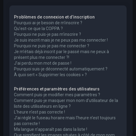
e
r
Problèmes de connexion et d’inscription
c
Pourquoi ai-je besoin de m’inscrire ?
h
Qu’est-ce que la COPPA ?
Pourquoi ne puis-je pas m’inscrire ?
e
Je suis inscrit mais je ne peux pas me connecter !
r
Pourquoi ne puis-je pas me connecter ?
Je m’étais déjà inscrit par le passé mais ne peux à
présent plus me connecter ?!
J’ai perdu mon mot de passe !
Pourquoi suis-je déconnecté automatiquement ?
À quoi sert « Supprimer les cookies » ?
Préférences et paramètres des utilisateurs
Comment puis-je modifier mes paramètres ?
Comment puis-je masquer mon nom d’utilisateur de la
liste des utilisateurs en ligne ?
L’heure n’est pas correcte !
J’ai réglé le fuseau horaire mais l’heure n’est toujours
pas correcte !
Ma langue n’apparaît pas dans la liste !
Que signifient les images situées à côté de mon nom