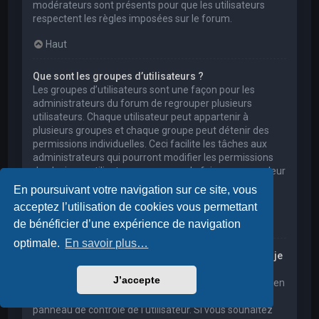
modérateurs sont présents pour que les utilisateurs
respectent les règles imposées sur le forum.
Haut
Que sont les groupes d’utilisateurs ?
Les groupes d’utilisateurs sont une façon pour les
administrateurs du forum de regrouper plusieurs
utilisateurs. Chaque utilisateur peut appartenir à
plusieurs groupes et chaque groupe peut détenir des
permissions individuelles. Ceci facilite les tâches aux
administrateurs qui pourront modifier les permissions
de plusieurs utilisateurs en une seule fois, ou encore leur
accorder des pouvoirs de modération, ou bien leur
En poursuivant votre navigation sur ce site, vous
donner accès à un forum privé.
acceptez l’utilisation de cookies vous permettant
Haut
de bénéficier d’une expérience de navigation
optimale.
En savoir plus…
Où sont les groupes d’utilisateurs et comment puis-je
en rejoindre un ?
J’accepte
Vous pouvez consulter tous les groupes d’utilisateurs en
cliquant sur le lien « Groupes d’utilisateurs » depuis le
panneau de contrôle de l’utilisateur. Si vous souhaitez