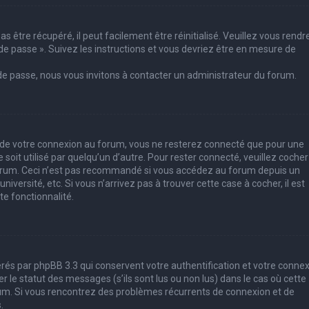
 être récupéré, il peut facilement être réinitialisé. Veuillez vous rendr
de passe ». Suivez les instructions et vous devriez être en mesure de
 de passe, nous vous invitons à contacter un administrateur du forum.
s de votre connexion au forum, vous ne resterez connecté que pour une
soit utilisé par quelqu’un d’autre. Pour rester connecté, veuillez cocher
forum. Ceci n’est pas recommandé si vous accédez au forum depuis un
iversité, etc. Si vous n’arrivez pas à trouver cette case à cocher, il est
e fonctionnalité.
rés par phpBB 3.3 qui conservent votre authentification et votre conne
le statut des messages (s’ils sont lus ou non lus) dans le cas où cette
rum. Si vous rencontrez des problèmes récurrents de connexion et de
.