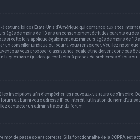
 ») est une loi des États-Unis d’Amérique qui demande aux sites interne
eurs âgés de moins de 13 ans un consentement écrit des parents ou des
pas si cette loi s’applique également aux mineurs âgés de moins de 13 
er un conseiller juridique qui pourra vous renseigner. Veuillez noter que
uvent pas vous proposer d’assistance légale et ne doivent donc pas êtr
sur la question « Qui dois-je contacter à propos de problèmes d’abus ou
 les inscriptions afin d’empêcher les nouveaux visiteurs de s’inscrire. D
rum ait banni votre adresse IP ou interdit l’utilisation du nom d’utilisa
uillez contacter un administrateur du forum.
tre mot de passe soient corrects. Si la fonctionnalité de la COPPA est ac