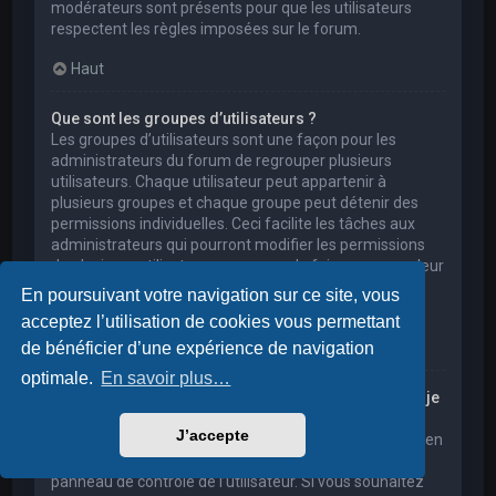
modérateurs sont présents pour que les utilisateurs
respectent les règles imposées sur le forum.
Haut
Que sont les groupes d’utilisateurs ?
Les groupes d’utilisateurs sont une façon pour les
administrateurs du forum de regrouper plusieurs
utilisateurs. Chaque utilisateur peut appartenir à
plusieurs groupes et chaque groupe peut détenir des
permissions individuelles. Ceci facilite les tâches aux
administrateurs qui pourront modifier les permissions
de plusieurs utilisateurs en une seule fois, ou encore leur
accorder des pouvoirs de modération, ou bien leur
En poursuivant votre navigation sur ce site, vous
donner accès à un forum privé.
acceptez l’utilisation de cookies vous permettant
Haut
de bénéficier d’une expérience de navigation
optimale.
En savoir plus…
Où sont les groupes d’utilisateurs et comment puis-je
en rejoindre un ?
J’accepte
Vous pouvez consulter tous les groupes d’utilisateurs en
cliquant sur le lien « Groupes d’utilisateurs » depuis le
panneau de contrôle de l’utilisateur. Si vous souhaitez