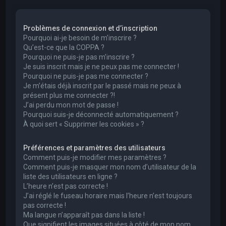
e
r
Problèmes de connexion et d’inscription
c
Pourquoi ai-je besoin de m’inscrire ?
h
Qu’est-ce que la COPPA ?
Pourquoi ne puis-je pas m’inscrire ?
e
Je suis inscrit mais je ne peux pas me connecter !
r
Pourquoi ne puis-je pas me connecter ?
Je m’étais déjà inscrit par le passé mais ne peux à
présent plus me connecter ?!
J’ai perdu mon mot de passe !
Pourquoi suis-je déconnecté automatiquement ?
À quoi sert « Supprimer les cookies » ?
Préférences et paramètres des utilisateurs
Comment puis-je modifier mes paramètres ?
Comment puis-je masquer mon nom d’utilisateur de la
liste des utilisateurs en ligne ?
L’heure n’est pas correcte !
J’ai réglé le fuseau horaire mais l’heure n’est toujours
pas correcte !
Ma langue n’apparaît pas dans la liste !
Que signifient les images situées à côté de mon nom