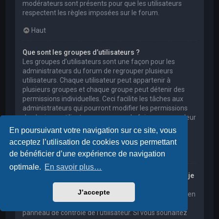
modérateurs sont présents pour que les utilisateurs
respectent les règles imposées sur le forum.
Haut
Que sont les groupes d’utilisateurs ?
Les groupes d’utilisateurs sont une façon pour les
administrateurs du forum de regrouper plusieurs
utilisateurs. Chaque utilisateur peut appartenir à
plusieurs groupes et chaque groupe peut détenir des
permissions individuelles. Ceci facilite les tâches aux
administrateurs qui pourront modifier les permissions
de plusieurs utilisateurs en une seule fois, ou encore leur
accorder des pouvoirs de modération, ou bien leur
En poursuivant votre navigation sur ce site, vous
donner accès à un forum privé.
acceptez l’utilisation de cookies vous permettant
Haut
de bénéficier d’une expérience de navigation
optimale.
En savoir plus…
Où sont les groupes d’utilisateurs et comment puis-je
en rejoindre un ?
J’accepte
Vous pouvez consulter tous les groupes d’utilisateurs en
cliquant sur le lien « Groupes d’utilisateurs » depuis le
panneau de contrôle de l’utilisateur. Si vous souhaitez