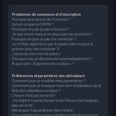
e
r
Problèmes de connexion et d’inscription
c
Pourquoi ai-je besoin de m’inscrire ?
h
Qu’est-ce que la COPPA ?
Pourquoi ne puis-je pas m’inscrire ?
e
Je suis inscrit mais je ne peux pas me connecter !
r
Pourquoi ne puis-je pas me connecter ?
Je m’étais déjà inscrit par le passé mais ne peux à
présent plus me connecter ?!
J’ai perdu mon mot de passe !
Pourquoi suis-je déconnecté automatiquement ?
À quoi sert « Supprimer les cookies » ?
Préférences et paramètres des utilisateurs
Comment puis-je modifier mes paramètres ?
Comment puis-je masquer mon nom d’utilisateur de la
liste des utilisateurs en ligne ?
L’heure n’est pas correcte !
J’ai réglé le fuseau horaire mais l’heure n’est toujours
pas correcte !
Ma langue n’apparaît pas dans la liste !
Que signifient les images situées à côté de mon nom