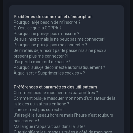
e
r
Problèmes de connexion et d’inscription
c
Pourquoi ai-je besoin de m’inscrire ?
h
Qu’est-ce que la COPPA ?
Pourquoi ne puis-je pas m’inscrire ?
e
Je suis inscrit mais je ne peux pas me connecter !
r
Pourquoi ne puis-je pas me connecter ?
Je m’étais déjà inscrit par le passé mais ne peux à
présent plus me connecter ?!
J’ai perdu mon mot de passe !
Pourquoi suis-je déconnecté automatiquement ?
À quoi sert « Supprimer les cookies » ?
Préférences et paramètres des utilisateurs
Comment puis-je modifier mes paramètres ?
Comment puis-je masquer mon nom d’utilisateur de la
liste des utilisateurs en ligne ?
L’heure n’est pas correcte !
J’ai réglé le fuseau horaire mais l’heure n’est toujours
pas correcte !
Ma langue n’apparaît pas dans la liste !
Que signifient les images situées à côté de mon nom