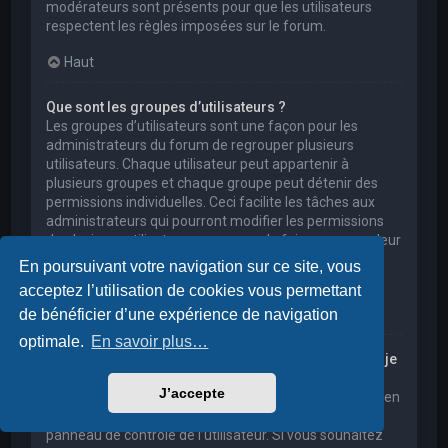
modérateurs sont présents pour que les utilisateurs
respectent les règles imposées sur le forum.
Haut
Que sont les groupes d’utilisateurs ?
Les groupes d’utilisateurs sont une façon pour les
administrateurs du forum de regrouper plusieurs
utilisateurs. Chaque utilisateur peut appartenir à
plusieurs groupes et chaque groupe peut détenir des
permissions individuelles. Ceci facilite les tâches aux
administrateurs qui pourront modifier les permissions
de plusieurs utilisateurs en une seule fois, ou encore leur
accorder des pouvoirs de modération, ou bien leur
En poursuivant votre navigation sur ce site, vous
donner accès à un forum privé.
acceptez l’utilisation de cookies vous permettant
Haut
de bénéficier d’une expérience de navigation
optimale.
En savoir plus…
Où sont les groupes d’utilisateurs et comment puis-je
en rejoindre un ?
J’accepte
Vous pouvez consulter tous les groupes d’utilisateurs en
cliquant sur le lien « Groupes d’utilisateurs » depuis le
panneau de contrôle de l’utilisateur. Si vous souhaitez