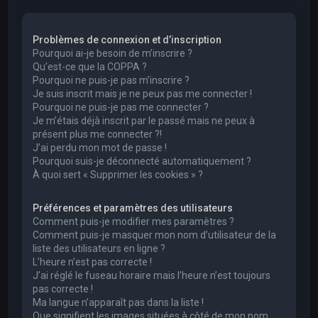
e
r
Problèmes de connexion et d’inscription
c
Pourquoi ai-je besoin de m’inscrire ?
h
Qu’est-ce que la COPPA ?
Pourquoi ne puis-je pas m’inscrire ?
e
Je suis inscrit mais je ne peux pas me connecter !
r
Pourquoi ne puis-je pas me connecter ?
Je m’étais déjà inscrit par le passé mais ne peux à
présent plus me connecter ?!
J’ai perdu mon mot de passe !
Pourquoi suis-je déconnecté automatiquement ?
À quoi sert « Supprimer les cookies » ?
Préférences et paramètres des utilisateurs
Comment puis-je modifier mes paramètres ?
Comment puis-je masquer mon nom d’utilisateur de la
liste des utilisateurs en ligne ?
L’heure n’est pas correcte !
J’ai réglé le fuseau horaire mais l’heure n’est toujours
pas correcte !
Ma langue n’apparaît pas dans la liste !
Que signifient les images situées à côté de mon nom