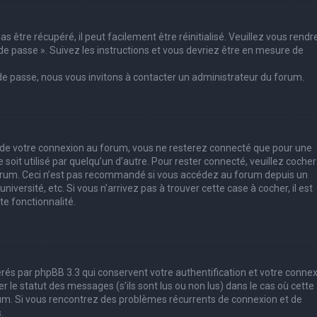
 être récupéré, il peut facilement être réinitialisé. Veuillez vous rendr
de passe ». Suivez les instructions et vous devriez être en mesure de
 de passe, nous vous invitons à contacter un administrateur du forum.
s de votre connexion au forum, vous ne resterez connecté que pour une
soit utilisé par quelqu’un d’autre. Pour rester connecté, veuillez cocher
forum. Ceci n’est pas recommandé si vous accédez au forum depuis un
iversité, etc. Si vous n’arrivez pas à trouver cette case à cocher, il est
e fonctionnalité.
rés par phpBB 3.3 qui conservent votre authentification et votre conne
le statut des messages (s’ils sont lus ou non lus) dans le cas où cette
rum. Si vous rencontrez des problèmes récurrents de connexion et de
.