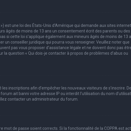
 ») est une loi des États-Unis d’Amérique qui demande aux sites interne
eurs âgés de moins de 13 ans un consentement écrit des parents ou des
pas si cette loi s’applique également aux mineurs âgés de moins de 13 
er un conseiller juridique qui pourra vous renseigner. Veuillez noter que
uvent pas vous proposer d’assistance légale et ne doivent donc pas êtr
sur la question « Qui dois-je contacter à propos de problèmes d’abus ou
 les inscriptions afin d’empêcher les nouveaux visiteurs de s’inscrire. D
rum ait banni votre adresse IP ou interdit l’utilisation du nom d’utilisa
uillez contacter un administrateur du forum.
tre mot de passe soient corrects. Si la fonctionnalité de la COPPA est ac