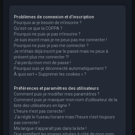
e
r
Problèmes de connexion et d’inscription
c
Pourquoi ai-je besoin de m’inscrire ?
h
Qu’est-ce que la COPPA ?
Pourquoi ne puis-je pas m’inscrire ?
e
Je suis inscrit mais je ne peux pas me connecter !
r
Pourquoi ne puis-je pas me connecter ?
Je m’étais déjà inscrit par le passé mais ne peux à
présent plus me connecter ?!
J’ai perdu mon mot de passe !
Pourquoi suis-je déconnecté automatiquement ?
À quoi sert « Supprimer les cookies » ?
Préférences et paramètres des utilisateurs
Comment puis-je modifier mes paramètres ?
Comment puis-je masquer mon nom d’utilisateur de la
liste des utilisateurs en ligne ?
L’heure n’est pas correcte !
J’ai réglé le fuseau horaire mais l’heure n’est toujours
pas correcte !
Ma langue n’apparaît pas dans la liste !
Que signifient les images situées à côté de mon nom