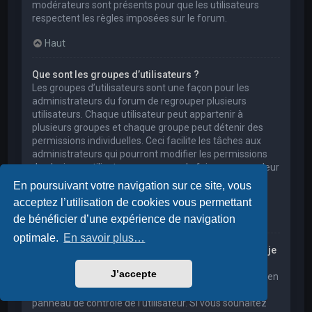
modérateurs sont présents pour que les utilisateurs
respectent les règles imposées sur le forum.
Haut
Que sont les groupes d’utilisateurs ?
Les groupes d’utilisateurs sont une façon pour les
administrateurs du forum de regrouper plusieurs
utilisateurs. Chaque utilisateur peut appartenir à
plusieurs groupes et chaque groupe peut détenir des
permissions individuelles. Ceci facilite les tâches aux
administrateurs qui pourront modifier les permissions
de plusieurs utilisateurs en une seule fois, ou encore leur
accorder des pouvoirs de modération, ou bien leur
En poursuivant votre navigation sur ce site, vous
donner accès à un forum privé.
acceptez l’utilisation de cookies vous permettant
Haut
de bénéficier d’une expérience de navigation
optimale.
En savoir plus…
Où sont les groupes d’utilisateurs et comment puis-je
en rejoindre un ?
J’accepte
Vous pouvez consulter tous les groupes d’utilisateurs en
cliquant sur le lien « Groupes d’utilisateurs » depuis le
panneau de contrôle de l’utilisateur. Si vous souhaitez