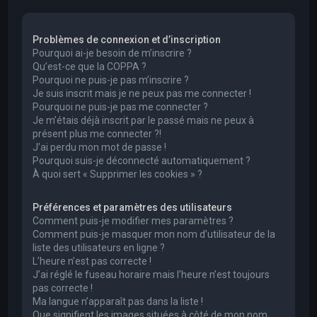
e
r
Problèmes de connexion et d’inscription
c
Pourquoi ai-je besoin de m’inscrire ?
h
Qu’est-ce que la COPPA ?
Pourquoi ne puis-je pas m’inscrire ?
e
Je suis inscrit mais je ne peux pas me connecter !
r
Pourquoi ne puis-je pas me connecter ?
Je m’étais déjà inscrit par le passé mais ne peux à
présent plus me connecter ?!
J’ai perdu mon mot de passe !
Pourquoi suis-je déconnecté automatiquement ?
À quoi sert « Supprimer les cookies » ?
Préférences et paramètres des utilisateurs
Comment puis-je modifier mes paramètres ?
Comment puis-je masquer mon nom d’utilisateur de la
liste des utilisateurs en ligne ?
L’heure n’est pas correcte !
J’ai réglé le fuseau horaire mais l’heure n’est toujours
pas correcte !
Ma langue n’apparaît pas dans la liste !
Que signifient les images situées à côté de mon nom