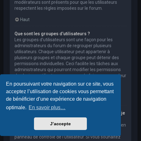
modérateurs sont présents pour que les utilisateurs
respectent les règles imposées sur le forum.
Haut
Que sont les groupes d’utilisateurs ?
Les groupes d’utilisateurs sont une façon pour les
administrateurs du forum de regrouper plusieurs
utilisateurs. Chaque utilisateur peut appartenir à
plusieurs groupes et chaque groupe peut détenir des
permissions individuelles. Ceci facilite les tâches aux
administrateurs qui pourront modifier les permissions
de plusieurs utilisateurs en une seule fois, ou encore leur
accorder des pouvoirs de modération, ou bien leur
En poursuivant votre navigation sur ce site, vous
donner accès à un forum privé.
acceptez l’utilisation de cookies vous permettant
Haut
de bénéficier d’une expérience de navigation
optimale.
En savoir plus…
Où sont les groupes d’utilisateurs et comment puis-je
en rejoindre un ?
J’accepte
Vous pouvez consulter tous les groupes d’utilisateurs en
cliquant sur le lien « Groupes d’utilisateurs » depuis le
panneau de contrôle de l’utilisateur. Si vous souhaitez