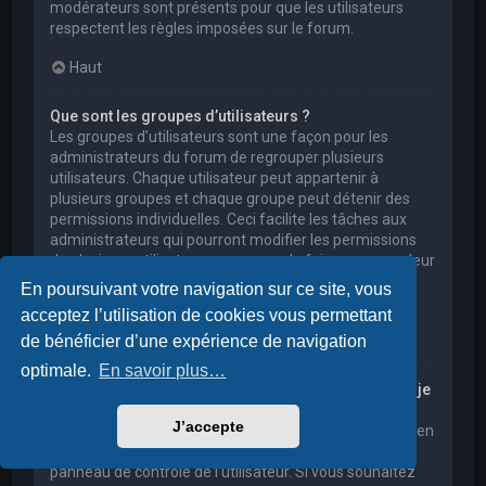
modérateurs sont présents pour que les utilisateurs
respectent les règles imposées sur le forum.
Haut
Que sont les groupes d’utilisateurs ?
Les groupes d’utilisateurs sont une façon pour les
administrateurs du forum de regrouper plusieurs
utilisateurs. Chaque utilisateur peut appartenir à
plusieurs groupes et chaque groupe peut détenir des
permissions individuelles. Ceci facilite les tâches aux
administrateurs qui pourront modifier les permissions
de plusieurs utilisateurs en une seule fois, ou encore leur
accorder des pouvoirs de modération, ou bien leur
En poursuivant votre navigation sur ce site, vous
donner accès à un forum privé.
acceptez l’utilisation de cookies vous permettant
Haut
de bénéficier d’une expérience de navigation
optimale.
En savoir plus…
Où sont les groupes d’utilisateurs et comment puis-je
en rejoindre un ?
J’accepte
Vous pouvez consulter tous les groupes d’utilisateurs en
cliquant sur le lien « Groupes d’utilisateurs » depuis le
panneau de contrôle de l’utilisateur. Si vous souhaitez