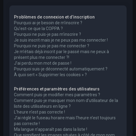
e
r
Problèmes de connexion et d’inscription
c
Pourquoi ai-je besoin de m’inscrire ?
h
Qu’est-ce que la COPPA ?
Pourquoi ne puis-je pas m’inscrire ?
e
Je suis inscrit mais je ne peux pas me connecter !
r
Pourquoi ne puis-je pas me connecter ?
Je m’étais déjà inscrit par le passé mais ne peux à
présent plus me connecter ?!
J’ai perdu mon mot de passe !
Pourquoi suis-je déconnecté automatiquement ?
À quoi sert « Supprimer les cookies » ?
Préférences et paramètres des utilisateurs
Comment puis-je modifier mes paramètres ?
Comment puis-je masquer mon nom d’utilisateur de la
liste des utilisateurs en ligne ?
L’heure n’est pas correcte !
J’ai réglé le fuseau horaire mais l’heure n’est toujours
pas correcte !
Ma langue n’apparaît pas dans la liste !
Que signifient les images situées à côté de mon nom