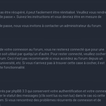
 être récupéré, il peut facilement être réinitialisé. Veuillez vous rendr
de passe ». Suivez les instructions et vous devriez être en mesure de
 de passe, nous vous invitons à contacter un administrateur du forum.
s de votre connexion au forum, vous ne resterez connecté que pour une
soit utilisé par quelqu’un d’autre. Pour rester connecté, veuillez cocher
forum. Ceci n’est pas recommandé si vous accédez au forum depuis un
iversité, etc. Si vous n’arrivez pas à trouver cette case à cocher, il est
e fonctionnalité.
rés par phpBB 3.3 qui conservent votre authentification et votre conne
le statut des messages (s’ils sont lus ou non lus) dans le cas où cette
rum. Si vous rencontrez des problèmes récurrents de connexion et de
.