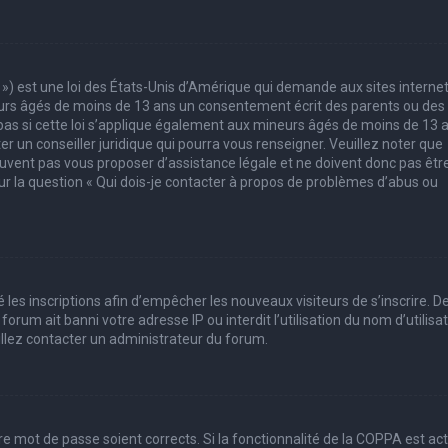
 ») est une loi des États-Unis d’Amérique qui demande aux sites interne
eurs âgés de moins de 13 ans un consentement écrit des parents ou des
pas si cette loi s’applique également aux mineurs âgés de moins de 13 
er un conseiller juridique qui pourra vous renseigner. Veuillez noter que
uvent pas vous proposer d’assistance légale et ne doivent donc pas êtr
sur la question « Qui dois-je contacter à propos de problèmes d’abus ou
 les inscriptions afin d’empêcher les nouveaux visiteurs de s’inscrire. D
rum ait banni votre adresse IP ou interdit l’utilisation du nom d’utilisa
uillez contacter un administrateur du forum.
tre mot de passe soient corrects. Si la fonctionnalité de la COPPA est ac