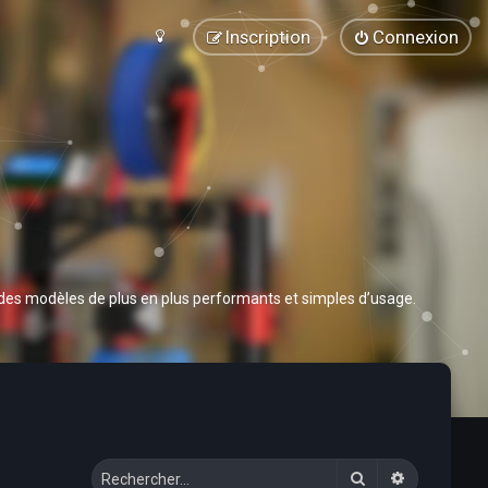
Inscription
Connexion
 des modèles de plus en plus performants et simples d’usage.
Rechercher
Recherche 