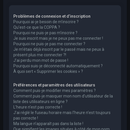
e
r
Problèmes de connexion et d’inscription
c
Pourquoi ai-je besoin de m’inscrire ?
h
Qu’est-ce que la COPPA ?
Pourquoi ne puis-je pas m’inscrire ?
e
Je suis inscrit mais je ne peux pas me connecter !
r
Pourquoi ne puis-je pas me connecter ?
Je m’étais déjà inscrit par le passé mais ne peux à
présent plus me connecter ?!
J’ai perdu mon mot de passe !
Pourquoi suis-je déconnecté automatiquement ?
À quoi sert « Supprimer les cookies » ?
Préférences et paramètres des utilisateurs
Comment puis-je modifier mes paramètres ?
Comment puis-je masquer mon nom d’utilisateur de la
liste des utilisateurs en ligne ?
L’heure n’est pas correcte !
J’ai réglé le fuseau horaire mais l’heure n’est toujours
pas correcte !
Ma langue n’apparaît pas dans la liste !
Que signifient les images situées à côté de mon nom