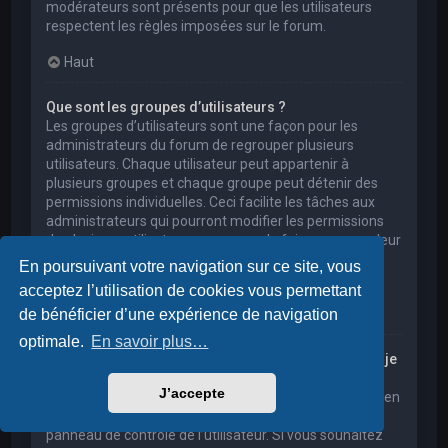
modérateurs sont présents pour que les utilisateurs
respectent les règles imposées sur le forum.
Haut
Que sont les groupes d’utilisateurs ?
Les groupes d’utilisateurs sont une façon pour les
administrateurs du forum de regrouper plusieurs
utilisateurs. Chaque utilisateur peut appartenir à
plusieurs groupes et chaque groupe peut détenir des
permissions individuelles. Ceci facilite les tâches aux
administrateurs qui pourront modifier les permissions
de plusieurs utilisateurs en une seule fois, ou encore leur
accorder des pouvoirs de modération, ou bien leur
En poursuivant votre navigation sur ce site, vous
donner accès à un forum privé.
acceptez l’utilisation de cookies vous permettant
Haut
de bénéficier d’une expérience de navigation
optimale.
En savoir plus…
Où sont les groupes d’utilisateurs et comment puis-je
en rejoindre un ?
J’accepte
Vous pouvez consulter tous les groupes d’utilisateurs en
cliquant sur le lien « Groupes d’utilisateurs » depuis le
panneau de contrôle de l’utilisateur. Si vous souhaitez