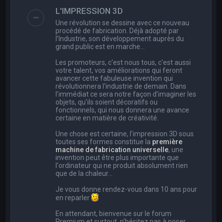
e
L'IMPRESSION 3D
r
Une révolution se dessine avec ce nouveau
c
procédé de fabrication. Déjà adopté par
l’Industrie, son développement auprès du
h
grand public est en marche…
e
Les promoteurs, c'est nous tous, c'est aussi
r
votre talent, vos améliorations qui feront
avancer cette fabuleuse invention qui
révolutionnera l'industrie de demain. Dans
l'immédiat ce sera notre façon d'imaginer les
objets, qu'ils soient décoratifs ou
fonctionnels, qui nous donnera une avance
certaine en matière de créativité.
Une chose est certaine, l'impression 3D sous
toutes ses formes constitue la
première
machine de fabrication universelle
, une
invention peut être plus importante que
l'ordinateur qui ne produit absolument rien
que de la chaleur...
Je vous donne rendez-vous dans 10 ans pour
en reparler
En attendant, bienvenue sur le forum
Premium et surtout, n'hésitez pas à poser