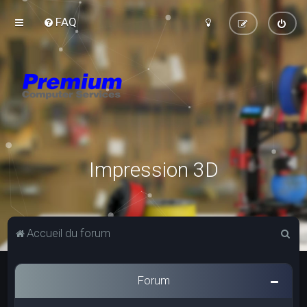
FAQ
Impression 3D
R
Accueil du forum
e
c
Forum
h